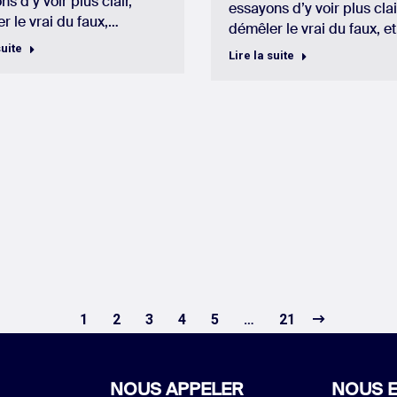
s d’y voir plus clair,
essayons d’y voir plus clai
r le vrai du faux,…
démêler le vrai du faux, e
suite
Lire la suite
1
2
3
4
5
…
21
NOUS APPELER
NOUS E