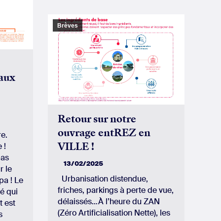
Brèves
faux
Retour sur notre
ouvrage entREZ en
re.
VILLE !
 !
pas
13/02/2025
r le
Urbanisation distendue,
pa ! Le
friches, parkings à perte de vue,
vé qui
délaissés…À l’heure du ZAN
t est
(Zéro Artificialisation Nette), les
s