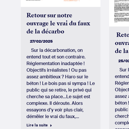
Retour sur notre
ouvrage le vrai du faux
de la décarbo
Reto
ouvra
27/02/2025
de l
Sur la décarbonation, on
entend tout et son contraire.
25/0
Réglementation inadaptée !
Sur la
Objectifs irréalistes ! Ou pas
entend
assez ambitieux ? Haro sur le
Réglem
béton ! Le bois pas si sympa ! Le
Objecti
public qui se retire, le privé qui
assez 
cherche sa place…Le sujet est
béton 
complexe. Il déroute. Alors
public 
essayons d’y voir plus clair,
cherch
démêler le vrai du faux,…
comple
Lire la suite