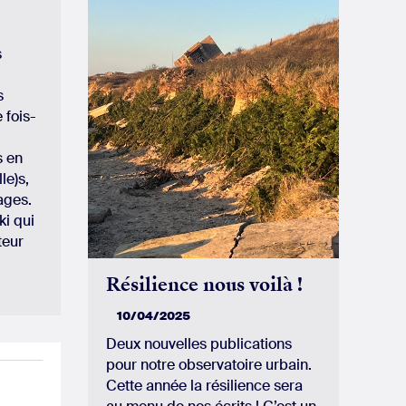
s
s
 fois-
s en
le)s,
sages.
ki qui
teur
Résilience nous voilà !
10/04/2025
Deux nouvelles publications
pour notre observatoire urbain.
Cette année la résilience sera