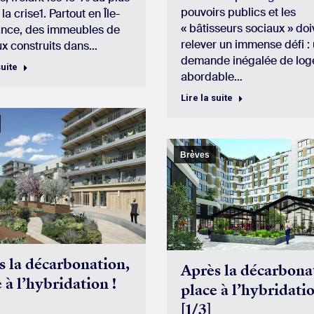
pouvoirs publics et les
 la crise1. Partout en Île-
« bâtisseurs sociaux » doi
nce, des immeubles de
relever un immense défi :
x construits dans…
demande inégalée de lo
suite
abordable…
Lire la suite
Brèves
s la décarbonation,
Après la décarbona
 à l’hybridation !
place à l’hybridatio
[1/3]