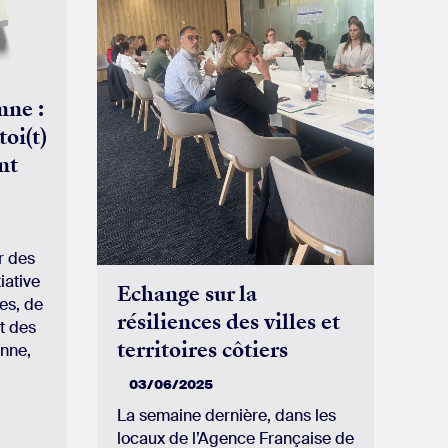
mne :
oi(t)
nt
r des
iative
Echange sur la
es, de
résiliences des villes et
t des
territoires côtiers
nne,
03/06/2025
La semaine dernière, dans les
locaux de l’Agence Française de