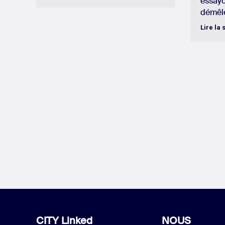
essayon
démêle
Lire la 
CITY Linked
NOUS