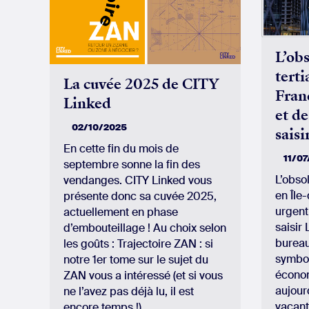
L’ob
terti
La cuvée 2025 de CITY
Franc
Linked
et de
02/10/2025
saisi
En cette fin du mois de
11/0
septembre sonne la fin des
L’obso
vendanges. CITY Linked vous
en Île-
présente donc sa cuvée 2025,
urgent
actuellement en phase
saisir
d’embouteillage ! Au choix selon
bureau
les goûts : Trajectoire ZAN : si
symbo
notre 1er tome sur le sujet du
économ
ZAN vous a intéressé (et si vous
aujour
ne l’avez pas déjà lu, il est
vacant
encore temps !),…