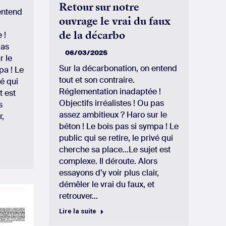
Retour sur notre
entend
ouvrage le vrai du faux
de la décarbo
 !
pas
06/03/2025
r le
Sur la décarbonation, on entend
pa ! Le
tout et son contraire.
vé qui
Réglementation inadaptée !
t est
Objectifs irréalistes ! Ou pas
s
assez ambitieux ? Haro sur le
r,
béton ! Le bois pas si sympa ! Le
public qui se retire, le privé qui
cherche sa place…Le sujet est
complexe. Il déroute. Alors
essayons d’y voir plus clair,
démêler le vrai du faux, et
retrouver…
Lire la suite