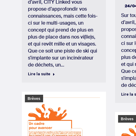
d’avril, CITY Linked vous
24/0
propose d’approfondir vos
Sur to
connaissances, mais cette fois-
d’avri
ci sur le multi-usages, un
propos
concept qui prend de plus en
connai
plus de place dans nos vi(lle)s,
ci sur
et qui revêt mille et un visages.
concep
Que ce soit une piste de ski qui
plus de
s’implante sur un incinérateur
et qui 
de déchets, un…
Que ce
Lire la suite
s’impl
de déc
Lire la 
Brèves
Brèves