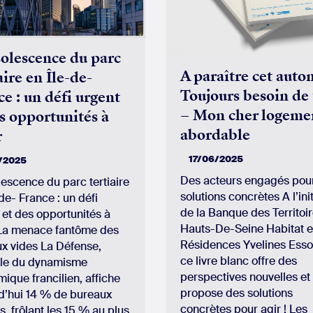
solescence du parc
A paraître cet auto
aire en Île-de-
Toujours besoin de t
e : un défi urgent
– Mon cher logeme
s opportunités à
abordable
r
17/06/2025
7/2025
Des acteurs engagés pou
lescence du parc tertiaire
solutions concrètes A l’init
de- France : un défi
de la Banque des Territoir
 et des opportunités à
Hauts-De-Seine Habitat e
 La menace fantôme des
Résidences Yvelines Esso
x vides La Défense,
ce livre blanc offre des
le du dynamisme
perspectives nouvelles et
ique francilien, affiche
propose des solutions
d’hui 14 % de bureaux
concrètes pour agir ! Les
s, frôlant les 15 % au plus