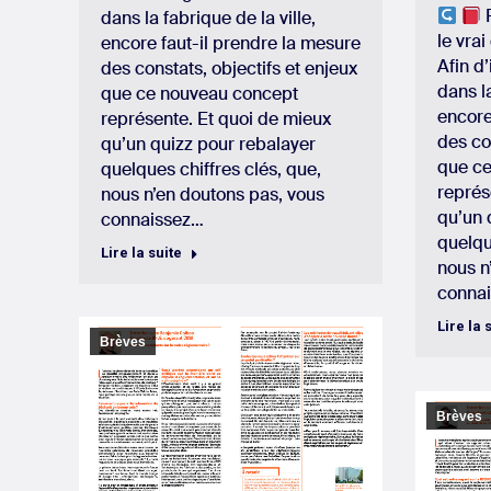
R
dans la fabrique de la ville,
le vra
encore faut-il prendre la mesure
Afin d
des constats, objectifs et enjeux
dans la
que ce nouveau concept
encore
représente. Et quoi de mieux
des co
qu’un quizz pour rebalayer
que c
quelques chiffres clés, que,
représ
nous n’en doutons pas, vous
qu’un 
connaissez…
quelqu
Lire la suite
nous n
conna
Lire la 
Brèves
Brèves