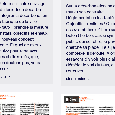
etour sur notre ouvrage
Sur la décarbonation, on 
i du faux de la décarbo
tout et son contraire.
’intégrer la décarbonation
Réglementation inadaptée
 fabrique de la ville,
Objectifs irréalistes ! Ou 
 faut-il prendre la mesure
assez ambitieux ? Haro su
nstats, objectifs et enjeux
béton ! Le bois pas si sym
e nouveau concept
public qui se retire, le pri
ente. Et quoi de mieux
cherche sa place…Le suje
quizz pour rebalayer
complexe. Il déroute. Alor
es chiffres clés, que,
essayons d’y voir plus clai
’en doutons pas, vous
démêler le vrai du faux, et
issez…
retrouver…
suite
Lire la suite
Brèves