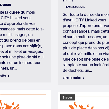
4/2025
17/04/2025
ute la durée du mois
Sur toute la durée du moi
l, CITY Linked vous
d’avril, CITY Linked vous
e d’approfondir vos
propose d’approfondir vo
ssances, mais cette fois-
connaissances, mais cette
 le multi-usages, un
ci sur le multi-usages, un
t qui prend de plus en
concept qui prend de plu
 place dans nos vi(lle)s,
plus de place dans nos vi(l
revêt mille et un visages.
et qui revêt mille et un vi
 soit une piste de ski qui
Que ce soit une piste de s
ante sur un incinérateur
s’implante sur un incinéra
hets, un…
de déchets, un…
suite
Lire la suite
Brèves