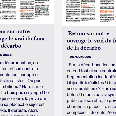
ur sur notre
Retour sur notre
ge le vrai du faux
ouvrage le vrai du 
a décarbo
de la décarbo
2/2025
20/02/2025
 décarbonation, on
Sur la décarbonation, on
 tout et son contraire.
entend tout et son contrai
entation inadaptée !
Réglementation inadaptée
fs irréalistes ! Ou pas
Objectifs irréalistes ! Ou 
ambitieux ? Haro sur le
assez ambitieux ? Haro su
! Le bois pas si sympa ! Le
béton ! Le bois pas si sym
qui se retire, le privé qui
public qui se retire, le pri
e sa place…Le sujet est
cherche sa place…Le suje
xe. Il déroute. Alors
complexe. Il déroute. Alor