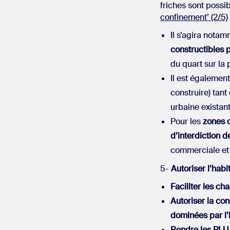
friches sont possib
confinement’ (2/5)
Il s’agira nota
constructibles
du quart sur la
Il est égalemen
construire) tant
urbaine existant
Pour les
zones 
d’interdiction d
commerciale et 
5-
Autoriser l’habi
Faciliter les c
Autoriser la con
dominées par l’h
Rendre les PLU 