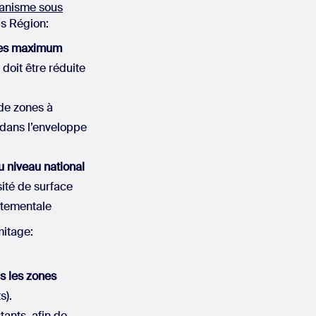
anisme sous
ris Région:
ares maximum
doit être réduite
de zones à
s dans l’enveloppe
 niveau national
sité de surface
rtementale
mitage:
s les zones
s).
tants, afin de