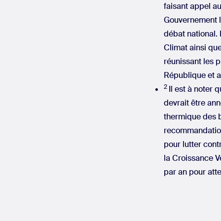
faisant appel au 
Gouvernement lo
débat national.
Climat ainsi que
réunissant les p
République et ay
2
Il est à noter
devrait être ann
thermique des b
recommandations
pour lutter con
la Croissance V
par an pour atte