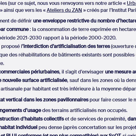
les (sur ce sujet, nous vous renvoyons vers notre article «
Urb
» ainsi que vers les «
Ateliers du ZAN
» créés par l’Institut Pa
mment de définir
une enveloppe restrictive du nombre d’hect
 par commune
: la consommation de terre exprimée en hectare 
 période 2021-2030 rapport à la période 2000-2020.
t proposé l
’interdiction d’artificialisation des terres
(ouverture 
 que des réhabilitations de bâtiments existants sont possible
e.
commerciales périurbaines
, il s’agit d’envisager
une mesure au
e nouvelle surface artificialisée
, sauf dans les zones où la den
artisanale par habitant est très inférieure à la moyenne dépa
tat vertical dans les zones pavillonnaires
pour faire cesser le 
hangements d’usage
des terrains artificialisés non occupés.
struction d’habitats collectifs
et de services de proximité,
dan
abitat individuel
peu dense (après concertation sur les projet
et PLUi conformes (et non plus compatibles) aux ScOT,
si exis