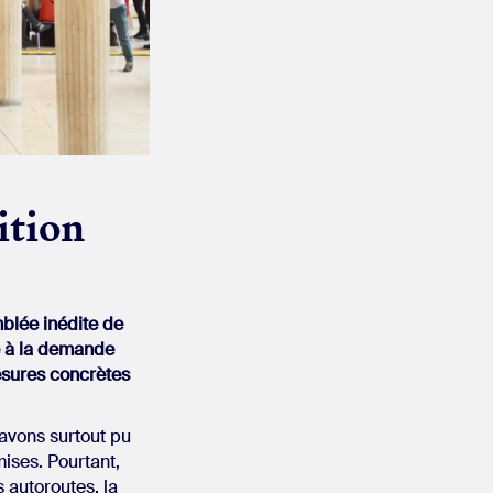
ition
blée inédite de
e à la demande
esures concrètes
s avons surtout pu
ises. Pourtant,
s autoroutes, la