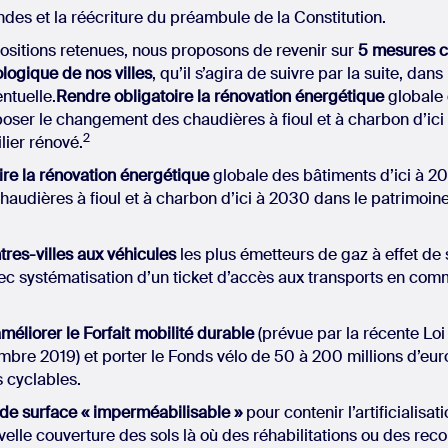
ndes et la réécriture du préambule de la Constitution.
ositions retenues, nous proposons de revenir sur
5 mesures c
ologique de nos villes
, qu’il s’agira de suivre par la suite, dans
ntuelle.
Rendre obligatoire la rénovation énergétique
globale 
poser le changement des chaudières à fioul et à charbon d’ic
2
ier rénové.
ire la rénovation énergétique
globale des bâtiments d’ici à 2
udières à fioul et à charbon d’ici à 2030 dans le patrimoin
ntres-villes aux véhicules
les plus émetteurs de gaz à effet de 
ec systématisation d’un ticket d’accès aux transports en co
méliorer le Forfait mobilité durable
(prévue par la récente Loi
bre 2019) et porter le Fonds vélo de 50 à 200 millions d’eur
s cyclables.
 de surface « imperméabilisable »
pour contenir l’artificialisat
uvelle couverture des sols là où des réhabilitations ou des rec