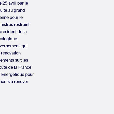
e 25 avril par le
uite au grand
yenne pour le
nistres restreint
président de la
cologique.
uvernement, qui
a rénovation
ements suit les
oute de la France
on Energétique pour
ments à rénover