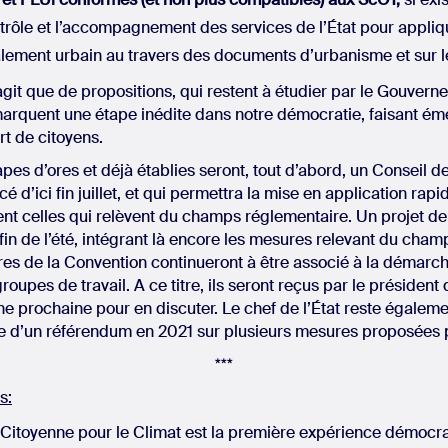
ntrôle et l’accompagnement des services de l’État pour appliq
talement urbain au travers des documents d’urbanisme et sur le
s’agit que de propositions, qui restent à étudier par le Gouve
marquent une étape inédite dans notre démocratie, faisant ém
rt de citoyens.
pes d’ores et déjà établies seront, tout d’abord, un Conseil d
 d’ici fin juillet, et qui permettra la mise en application rap
 celles qui relèvent du champs réglementaire. Un projet de l
fin de l’été, intégrant là encore les mesures relevant du champ 
res de la Convention continueront à être associé à la démarch
oupes de travail. A ce titre, ils seront reçus par le président
ne prochaine pour en discuter. Le chef de l’État reste égaleme
le d’un référendum en 2021 sur plusieurs mesures proposées 
***
s:
Citoyenne pour le Climat est la première expérience démocr