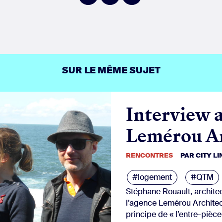
sur
sur
sur
Facebook
Twitter
LinkedIn
SUR LE MÊME SUJET
Interview 
Lemérou Ar
RENCONTRES
PAR
CITY L
#logement
#QTM
Stéphane Rouault, archite
l’agence Lemérou Architect
principe de « l’entre-pièce