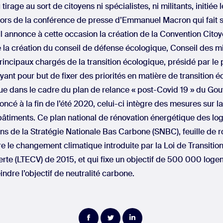
tirage au sort de citoyens ni spécialistes, ni militants, initiée l
rs de la conférence de presse d’Emmanuel Macron qui fait s
 Il annonce à cette occasion la création de la Convention Cito
 la création du conseil de défense écologique, Conseil des mi
rincipaux chargés de la transition écologique, présidé par le 
ant pour but de fixer des priorités en matière de transition é
 que dans le cadre du plan de relance « post-Covid 19 » du Go
oncé à la fin de l’été 2020, celui-ci intègre des mesures sur l
âtiments. Ce plan national de rénovation énergétique des log
 de la Stratégie Nationale Bas Carbone (SNBC), feuille de r
tre le changement climatique introduite par la Loi de Transiti
erte (LTECV) de 2015, et qui fixe un objectif de 500 000 loge
indre l’objectif de neutralité carbone.
Partager
Partager
Partager