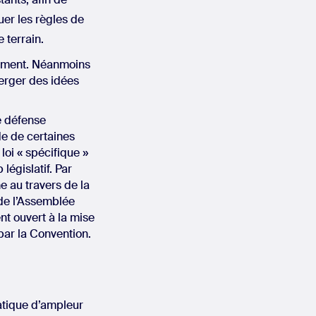
uer les règles de
 terrain.
rnement. Néanmoins
erger des idées
e défense
ide de certaines
oi « spécifique »
législatif. Par
e au travers de la
 de l’Assemblée
nt ouvert à la mise
par la Convention.
atique d’ampleur