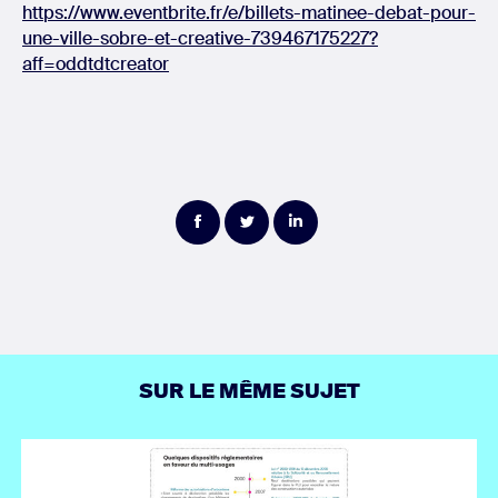
https://www.eventbrite.fr/e/billets-matinee-debat-pour-
une-ville-sobre-et-creative-739467175227?
aff=oddtdtcreator
Partager
Partager
Partager
sur
sur
sur
Facebook
Twitter
LinkedIn
SUR LE MÊME SUJET