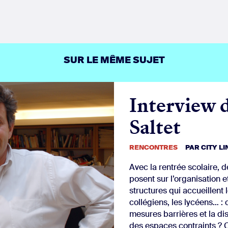
sur
sur
sur
Facebook
Twitter
LinkedIn
SUR LE MÊME SUJET
Interview 
Saltet
RENCONTRES
PAR
CITY L
Avec la rentrée scolaire,
posent sur l’organisation 
structures qui accueillent 
collégiens, les lycéens… :
mesures barrières et la di
des espaces contraints ? 