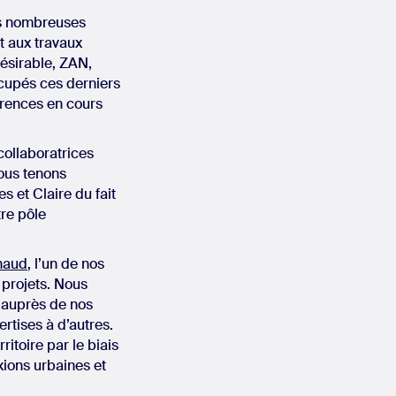
es nombreuses
t aux travaux
ésirable, ZAN,
ccupés ces derniers
érences en cours
ollaboratrices
nous tenons
 et Claire du fait
tre pôle
naud
, l’un de nos
 projets. Nous
t auprès de nos
ertises à d’autres.
itoire par le biais
xions urbaines et