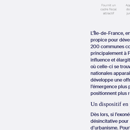
L’Île-de-France, e
propice pour dével
200 communes conc
principalement à P
influence et élarg
où celle-ci se tro
nationales appara
développe une offr
l’émergence plus p
positionnent plus
Un dispositif en 
Dès lors, si l’exon
désincitative pour 
d’urbanisme. Pourta