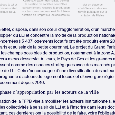
n effet, dispose, dans son cœur d’agglomération, d’un marché
opper du LLI et concentre la moitié de la production nationa
ernées (15 437 logements locatifs ont été produits entre 20
aris et au sein de la petite couronne). Le projet du Grand Par
it les champs possibles de production, notamment à la zone A
uvera mieux desservie. Ailleurs, le Pays de Gex et les grandes
issent comme des espaces stratégiques avec des marchés po
e de LLI. Cela s’accompagne d’une diversification des acteu
régnante d’acteurs du logement locaux et d’envergure région
 récemment depuis 2016.
phase d’appropriation par les acteurs de la ville
ération de la TFPB vise à mobiliser les acteurs institutionnels, 
les collectivités à se saisir du LLI et à l’inscrire dans leurs d
nt, ces dernières ont la possibilité de le faire, voire l’obligat