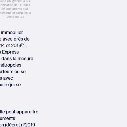
 immobilier
le avec près de
[2]
14 et 2018
,
is Express
, dans la mesure
 métropoles
rteurs où se
rs avec
ale qui se
elle peut apparaitre
ocuments
ion (décret n°2019-