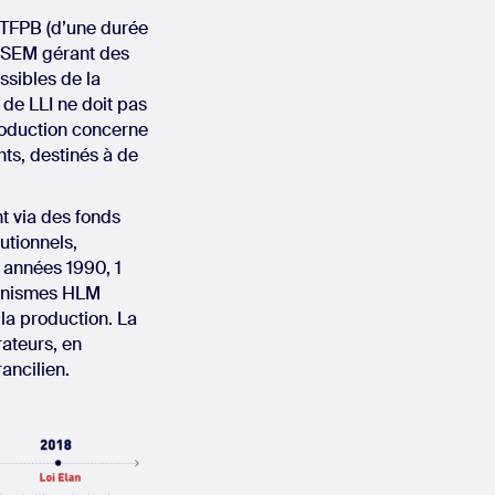
 TFPB (d’une durée
, SEM gérant des
ssibles de la
 de LLI ne doit pas
production concerne
ts, destinés à de
nt via des fonds
tutionnels,
 années 1990, 1
rganismes HLM
 la production. La
rateurs, en
ancilien.