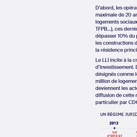
D’abord, les opéra
maximale de 20 ans
logements sociaux,
TFPB…), ces dernier
dépasser 10% du pa
les constructions 
la résidence princ
Le LLI incite à la 
d’investissement. D
désignés comme les
million de logemen
deviennent les act
diffusion de cette 
particulier par CDC