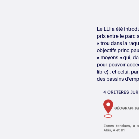
Le LLI a été intro
prix entre le parc 
« trou dans la raq
objectifs princip
« moyens » qui, da
pour pouvoir accé
libre) ; et celui, 
des bassins d’empl