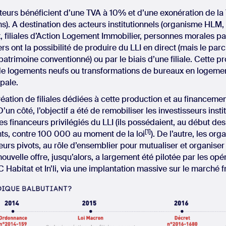
teurs bénéficient d’une TVA à 10% et d’une exonération de la
). A destination des acteurs institutionnels (organisme HLM
 filiales d’Action Logement Immobilier, personnes morales pa
s ont la possibilité de produire du LLI en direct (mais le parc
trimoine conventionné) ou par le biais d’une filiale. Cette 
de logements neufs ou transformations de bureaux en logemen
ipale.
création de filiales dédiées à cette production et au financeme
’un côté, l’objectif a été de remobiliser les investisseurs insti
 financeurs privilégiés du LLI (ils possédaient, au début des
[1]
ts, contre 100 000 au moment de la loi
). De l’autre, les o
eurs pivots, au rôle d’ensemblier pour mutualiser et organiser
nouvelle offre, jusqu’alors, a largement été pilotée par les opé
 Habitat et In’li, via une implantation massive sur le marché fr