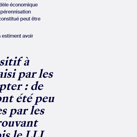
modèle économique
a pérennisation
constitué peut être
s estiment avoir
itif à
isi par les
pter : de
ont été peu
s par les
rouvant
is le LLI