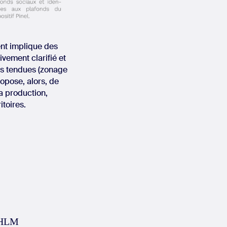
ent implique des
ivement clarifié et
nes tendues (zonage
ropose, alors, de
a production,
toires.
s HLM