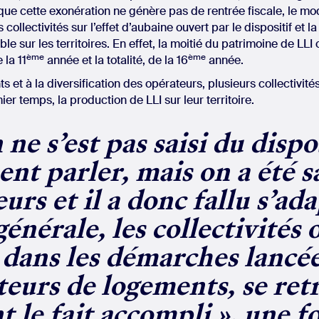
t que cette exonération ne génère pas de rentrée fiscale, le 
 collectivités sur l’effet d’aubaine ouvert par le dispositif et l
le sur les territoires. En effet, la moitié du patrimoine de LLI 
ème
ème
 la 11
année et la totalité, de la 16
année.
 et à la diversification des opérateurs, plusieurs collectivité
er temps, la production de LLI sur leur territoire.
 ne s’est pas saisi du dispos
t parler, mais on a été sa
urs et il a donc fallu s’ada
énérale, les collectivités 
 dans les démarches lancée
teurs de logements, se ret
t le fait accompli », une fo