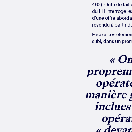
483). Outre le fai
du LLI interroge les
d’une offre abordab
revendu à partir de
Face à ces éléments
subi, dans un premi
« On
propremen
opérate
manière g
inclues
opéra
« devan