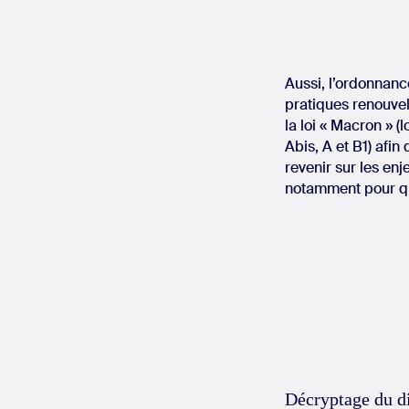
Aussi, l’ordonnan
pratiques renouvelé
la loi « Macron » 
Abis, A et B1) afin
revenir sur les en
notamment pour que
Décryptage du di