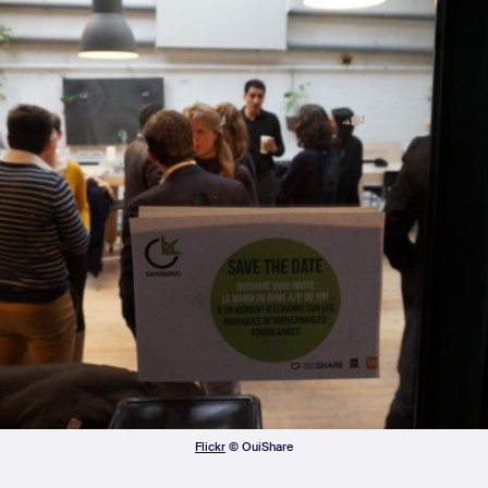
Flickr
© OuiShare