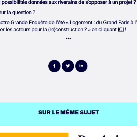
s possibilités données aux riverains de s’opposer à un projet ?
sur la question ?
otre Grande Enquête de l’été « Logement : du Grand Paris à l
r les acteurs pour la (re)construction ? » en cliquant
ICI
!
***
Partager
Partager
Partager
sur
sur
sur
Facebook
Twitter
LinkedIn
SUR LE MÊME SUJET