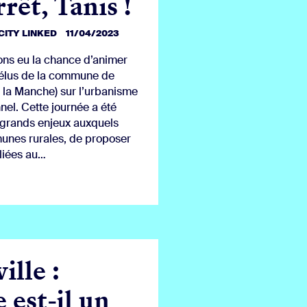
rêt, Tanis !
CITY LINKED
11/04/2023
ons eu la chance d’animer
 élus de la commune de
 la Manche) sur l’urbanisme
nel. Cette journée a été
s grands enjeux auxquels
unes rurales, de proposer
 liées au…
ille :
 est-il un