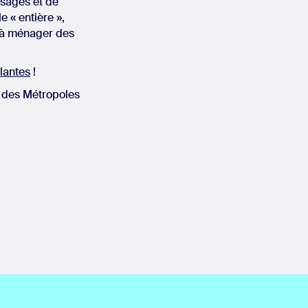
’usages et de
e « entière »,
r à ménager des
lantes
!
s des Métropoles