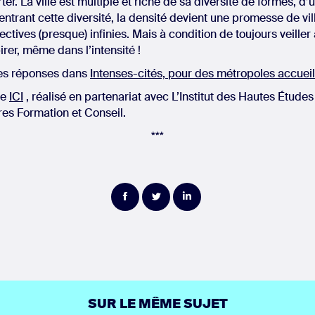
er. La ville est multiple et riche de sa diversité de formes, d
ntrant cette diversité, la densité devient une promesse de vill
ctives (presque) infinies. Mais à condition de toujours veille
rer, même dans l’intensité !
les réponses dans
Intenses-cités, pour des métropoles accueil
le
ICI
, réalisé en partenariat avec L’Institut des Hautes Étude
ires Formation et Conseil.
***
Partager
Partager
Partager
sur
sur
sur
Facebook
Twitter
LinkedIn
SUR LE MÊME SUJET