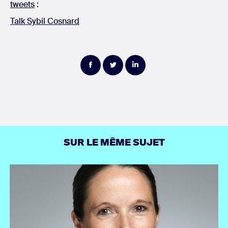
tweets
:
Talk Sybil Cosnard
Partager
Partager
Partager
sur
sur
sur
Facebook
Twitter
LinkedIn
SUR LE MÊME SUJET