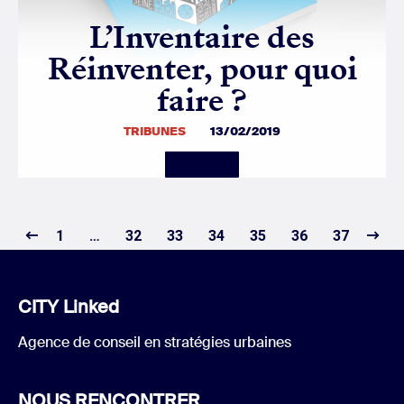
L’Inventaire des
Réinventer, pour quoi
faire ?
TRIBUNES
13/02/2019
Details
1
…
32
33
34
35
36
37
CITY Linked
Agence de conseil en stratégies urbaines
NOUS RENCONTRER