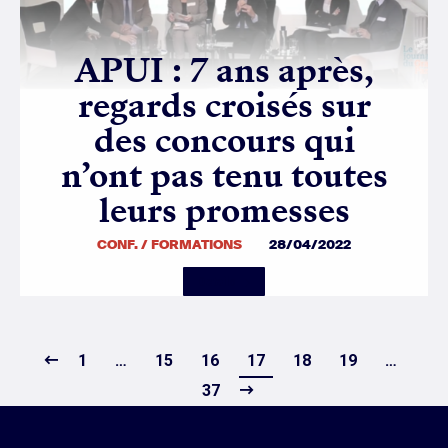
APUI : 7 ans après,
regards croisés sur
des concours qui
n’ont pas tenu toutes
leurs promesses
CONF. / FORMATIONS
28/04/2022
Details
1
…
15
16
17
18
19
…
37