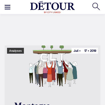
Juil
17
2019
Analyses