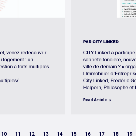
PAR
CITY LINKED
el, venez redécouvrir
CITY Linked a participé 
du logement : un
sobriété foncière, nouve
stion à toits multiples
ville de demain ? » org
l’Immobilier d’Entrepri
ultiples/
City Linked, Frédéric Go
Halpern, Philosophe et
Read Article
10
11
12
13
14
15
16
17
18
19