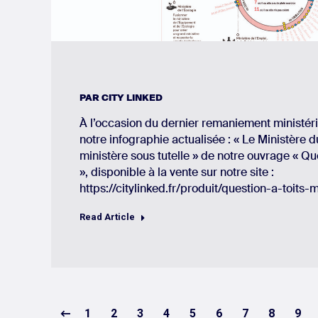
PAR
CITY LINKED
À l’occasion du dernier remaniement ministéri
notre infographie actualisée : « Le Ministère 
ministère sous tutelle » de notre ouvrage « Que
», disponible à la vente sur notre site :
https://citylinked.fr/produit/question-a-toits-m
Read Article
1
2
3
4
5
6
7
8
9