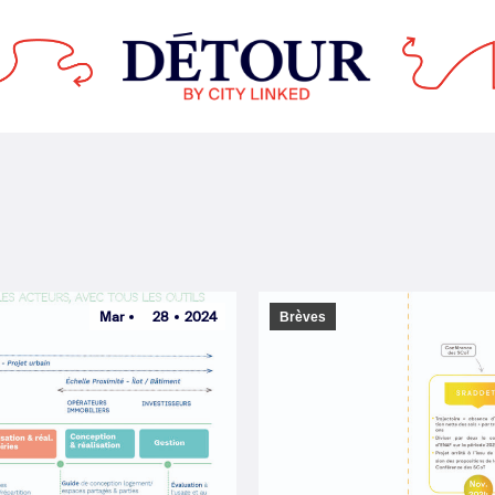
Mar
28
2024
Brèves