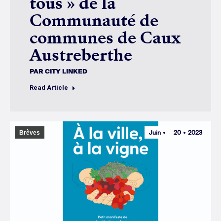
tous » de la
Communauté de
communes de Caux
Austreberthe
PAR
CITY LINKED
Read Article
Juin
20
2023
Brèves