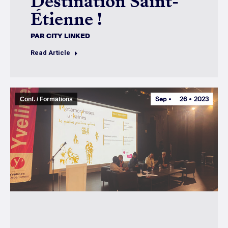
Destination Saint-
Étienne !
PAR
CITY LINKED
Read Article
Sep
26
2023
Conf. / Formations