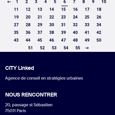
1
2
3
4
5
6
7
8
9
10
11
12
13
14
15
16
17
18
19
20
21
22
23
24
25
26
27
28
29
30
31
32
33
34
35
36
37
38
39
40
41
42
43
44
45
46
47
48
49
50
51
52
53
54
55
CITY Linked
Agence de conseil en stratégies urbaines
NOUS RENCONTRER
20, passage st Sébastien
75011 Paris