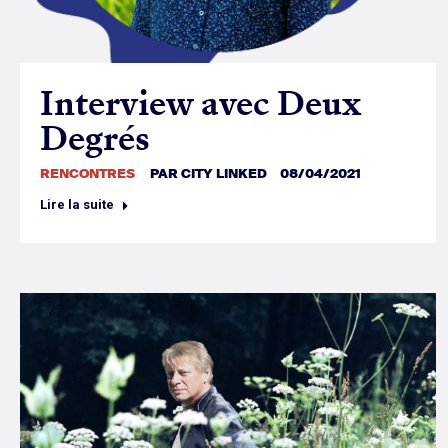
Interview avec Deux
Degrés
RENCONTRES
PAR
CITY LINKED
08/04/2021
Lire la suite