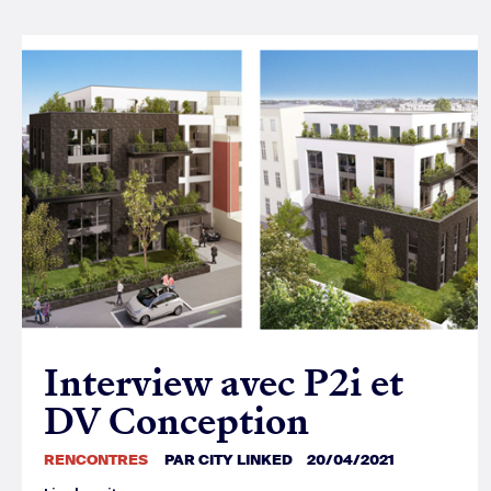
Interview avec P2i et
DV Conception
RENCONTRES
PAR
CITY LINKED
20/04/2021