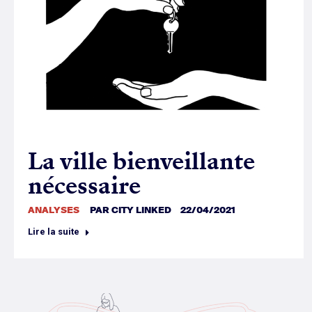
La ville bienveillante
nécessaire
ANALYSES
PAR
CITY LINKED
22/04/2021
Lire la suite