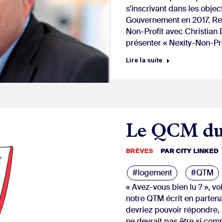
s’inscrivant dans les obje
Gouvernement en 2017. Ret
Non-Profit avec Christian D
présenter « Nexity-Non-Pr
Lire la suite
Le QCM d
BRÈVES
PAR
CITY LINKED
#logement
#QTM
« Avez-vous bien lu ? », vo
notre QTM écrit en partena
devriez pouvoir répondre,
ne devrait pas être si comp