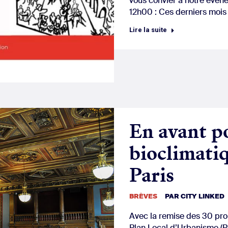
vous convier à notre évèn
12h00 : Ces derniers mois
Lire la suite
En avant p
bioclimatiq
Paris
BRÈVES
PAR
CITY LINKED
Avec la remise des 30 pro
Plan Local d’Urbanisme (PL