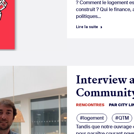
? Comment le logement est-
construit ? Qui le finance,
politiques…
Lire la suite
Interview 
Communit
RENCONTRES
PAR
CITY L
#logement
#QTM
Tandis que notre ouvrage «
pour paraître courant nov