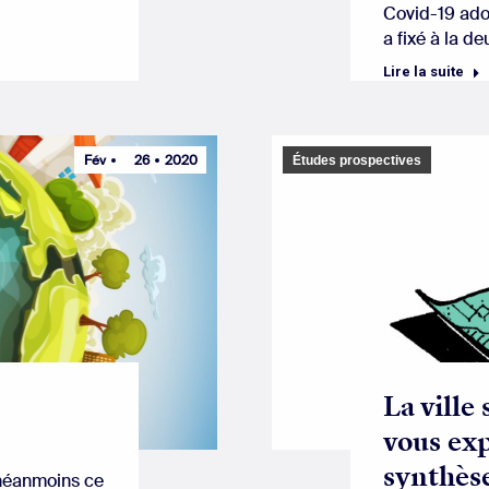
Covid-19 ado
a fixé à la d
Lire la suite
Fév
26
2020
Études prospectives
La ville
vous ex
synthèse
, néanmoins ce