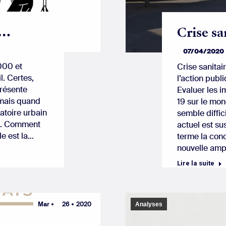
n…
Crise sa
07/04/2020
000 et
Crise sanitair
l. Certes,
l’action publ
présente
Evaluer les i
 mais quand
19 sur le mo
atoire urbain
semble diffic
et. Comment
actuel est su
le est la…
terme la con
nouvelle amp
Lire la suite
Mar
26
2020
Analyses