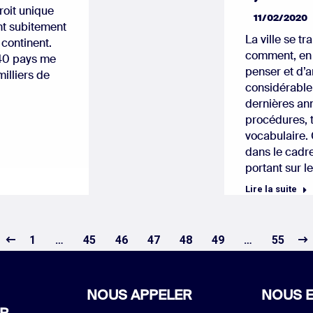
roit unique
11/02/2020
ont subitement
La ville se t
n continent.
comment, en 
 140 pays me
penser et d’a
illiers de
considérable
dernières ann
procédures, t
vocabulaire. 
dans le cadre
portant sur l
Lire la suite
1
…
45
46
47
48
49
…
55
NOUS APPELER
NOUS E
R