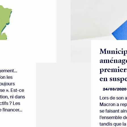
Municip
aménage
premiers
logement…
en susp
’on les
toujours
24/03/2020
se ». Est-ce
tion, ni dans
Lors de son 
tifs ? Les
Macron a rep
e financer…
se faisant ai
l’ensemble de
tandis que la