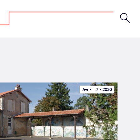
Avr
7
2020