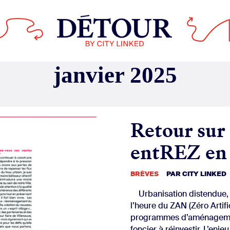
Retour sur
entREZ en 
BRÈVES
PAR
CITY LINKED
Urbanisation distendue, f
l’heure du ZAN (Zéro Artifi
programmes d’aménagemen
foncier à réinvestir. L’enj