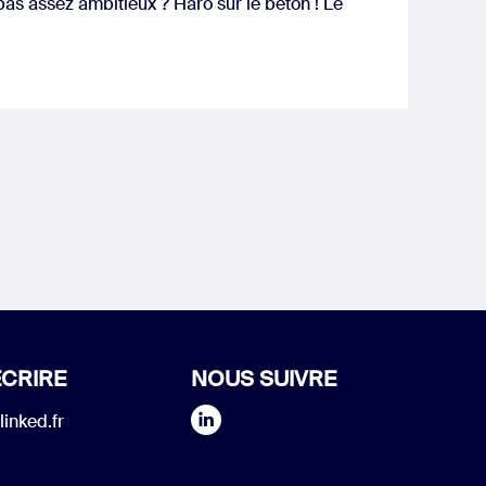
u pas assez ambitieux ? Haro sur le béton ! Le
CRIRE
NOUS SUIVRE
linked.fr