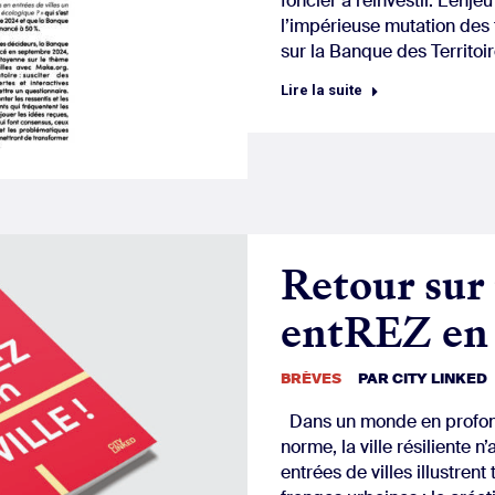
foncier à réinvestir. L’enj
l’impérieuse mutation des 
sur la Banque des Territoi
Lire la suite
Retour sur 
entREZ en 
BRÈVES
PAR
CITY LINKED
Dans un monde en profond
norme, la ville résiliente 
entrées de villes illustre