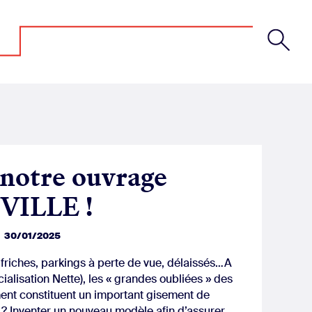
 notre ouvrage
VILLE !
30/01/2025
riches, parkings à perte de vue, délaissés…A
cialisation Nette), les « grandes oubliées » des
t constituent un important gisement de
eu ? Inventer un nouveau modèle afin d’assurer