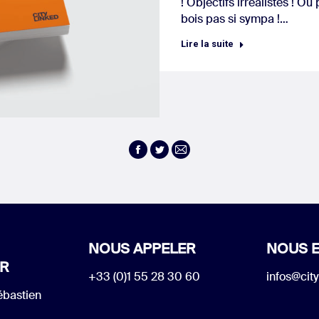
! Objectifs irréalistes ! O
bois pas si sympa !…
Lire la suite
Facebook
Twitter
E-
mail
NOUS APPELER
NOUS E
R
+33 (0)1 55 28 30 60
infos@city
ébastien